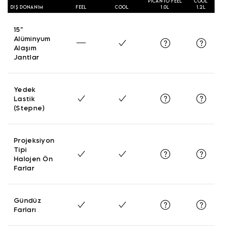
PİCANTO FEEL
COOL
DIŞ DONANIM
FEEL
COOL
1.0L
1.2L
15"
Alüminyum
Alaşım
Jantlar
Yedek
Lastik
(Stepne)
Projeksiyon
Tipi
Halojen Ön
Farlar
Gündüz
Farları