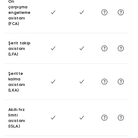
Ön
çarpışma
engelleme
asistanı
(FCA)
Şerit takip
asistanı
(LFA)
Şeritte
kalma
asistanı
(LKA)
Akıllı hız
limiti
asistanı
(ISLA)