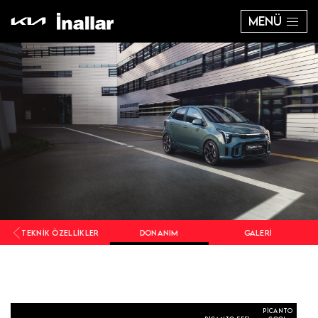
MENÜ
TEKNIK ÖZELLIKLER
DONANIM
GALERI
PİCANTO