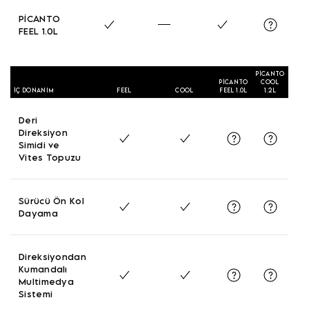
PİCANTO
FEEL 1.0L
PİCANTO
PİCANTO
COOL
İÇ DONANIM
FEEL
COOL
FEEL 1.0L
1.2L
Deri
Direksiyon
Simidi ve
Vites Topuzu
Sürücü Ön Kol
Dayama
Direksiyondan
Kumandalı
Multimedya
Sistemi