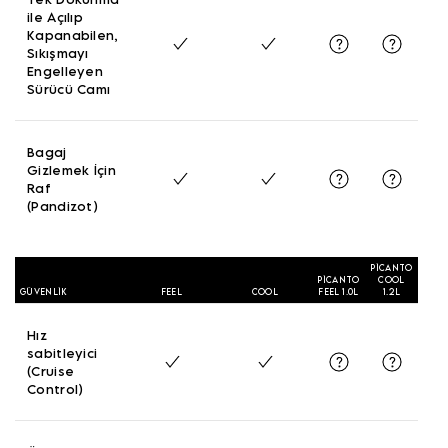
ile Açılıp
Kapanabilen,
Sıkışmayı
Engelleyen
Sürücü Camı
Bagaj
Gizlemek İçin
Raf
(Pandizot)
PİCANTO
PİCANTO
COOL
GÜVENLIK
FEEL
COOL
FEEL 1.0L
1.2L
Hız
sabitleyici
(Cruise
Control)